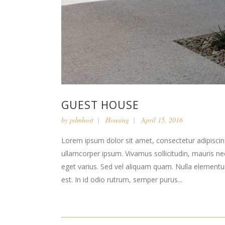
GUEST HOUSE
by
pdmhost
Housing
April 15, 2016
Lorem ipsum dolor sit amet, consectetur adipiscing 
ullamcorper ipsum. Vivamus sollicitudin, mauris n
eget varius. Sed vel aliquam quam. Nulla elementum l
est. In id odio rutrum, semper purus...