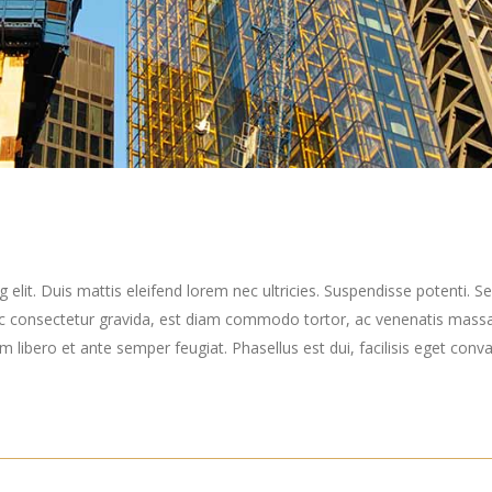
elit. Duis mattis eleifend lorem nec ultricies. Suspendisse potenti. Sed
ec consectetur gravida, est diam commodo tortor, ac venenatis massa
ibero et ante semper feugiat. Phasellus est dui, facilisis eget convall