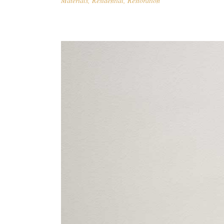
Materials
,
Residential
,
Restoration