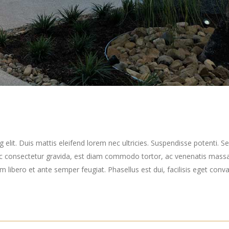
elit. Duis mattis eleifend lorem nec ultricies. Suspendisse potenti. Sed
ec consectetur gravida, est diam commodo tortor, ac venenatis massa
ibero et ante semper feugiat. Phasellus est dui, facilisis eget convall