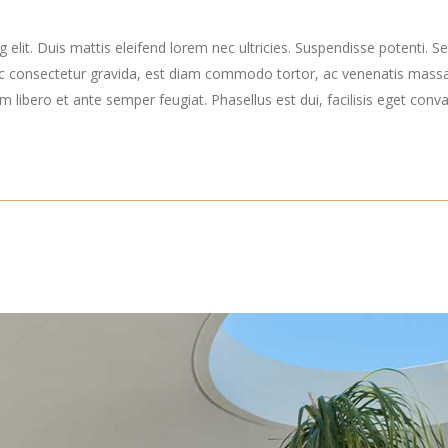
elit. Duis mattis eleifend lorem nec ultricies. Suspendisse potenti. Sed
ec consectetur gravida, est diam commodo tortor, ac venenatis massa
ibero et ante semper feugiat. Phasellus est dui, facilisis eget convall