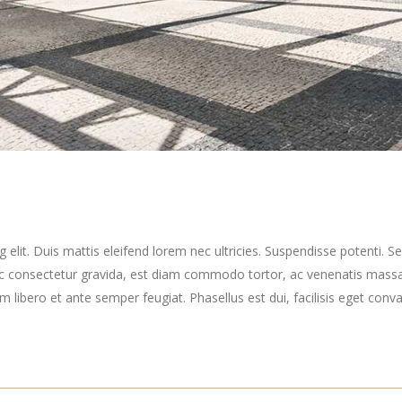
elit. Duis mattis eleifend lorem nec ultricies. Suspendisse potenti. Sed
ec consectetur gravida, est diam commodo tortor, ac venenatis massa
ibero et ante semper feugiat. Phasellus est dui, facilisis eget convall