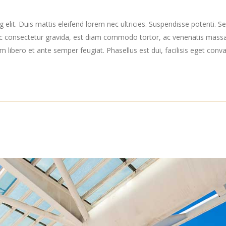
elit. Duis mattis eleifend lorem nec ultricies. Suspendisse potenti. Sed
ec consectetur gravida, est diam commodo tortor, ac venenatis massa
ibero et ante semper feugiat. Phasellus est dui, facilisis eget convall