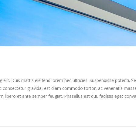
elit. Duis mattis eleifend lorem nec ultricies. Suspendisse potenti. Sed
ec consectetur gravida, est diam commodo tortor, ac venenatis massa
ibero et ante semper feugiat. Phasellus est dui, facilisis eget convall