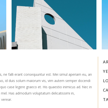
A
YE
s, ne falli erant consequuntur est. Mei simul aperiam eu, an
L
uo, id duis solum maiorum vis, vim autem semper docendi
 quo case legere graeco et. His quaestio inimicus ad. Nec in
C
 mel. Has admodum voluptatum delicatissimi in,
T
 verear.